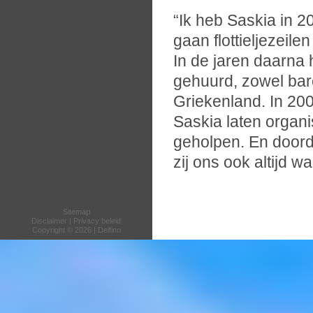
“Ik heb Saskia in 2
gaan flottieljezeilen
In de jaren daarna
gehuurd, zowel bare
Griekenland. In 200
Saskia laten organis
geholpen. En doordat
zij ons ook altijd 
Sitemap
Disclaimer
|
Privacy beleid
Copyright © 2026 | Delfino