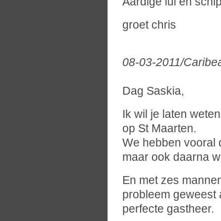
Aardige lui en schi
groet chris
08-03-2011/Caribe
Dag Saskia,
Ik wil je laten wet
op St Maarten.
We hebben vooral d
maar ook daarna wa
En met zes mannen o
probleem geweest a
perfecte gastheer.