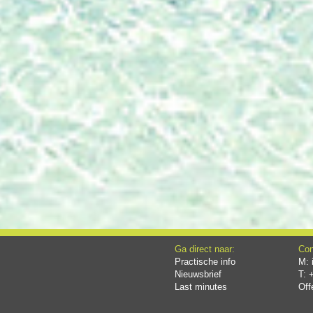
Ga direct naar:
Con
Practische info
M:
Nieuwsbrief
T: 
Last minutes
Off